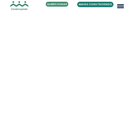
QUIERO DONAR
AMIGO CONSTRUYENDO
Apple Watch
[vc_row][vc_column
css=».vc_custom_1513592911240{padding-top: 1px
!important;}»][vc_column_text]Donec quam felis,
ultricies nec, pellentesque eu, pretium quis, sem. Nulla
consequat massa quis enim. Donec pede justo, fringilla
vel, aliquet nec, vulputate eget, arcu. In enim justo,
rhoncus ut, imperdiet a, venenatis vitae, justo. Nullam
dictum felis eu pede mollis pretium. Integer tincidunt.
Lorem ipsum dolor sit amet, consectetuer adipiscing
elit. Aenean commodo ligula eget dolor. Aenean massa.
Cum sociis Theme natoque penatibus et magnis dis
parturient montes, nascetur ridiculus mus.
[/vc_column_text][vc_column_text