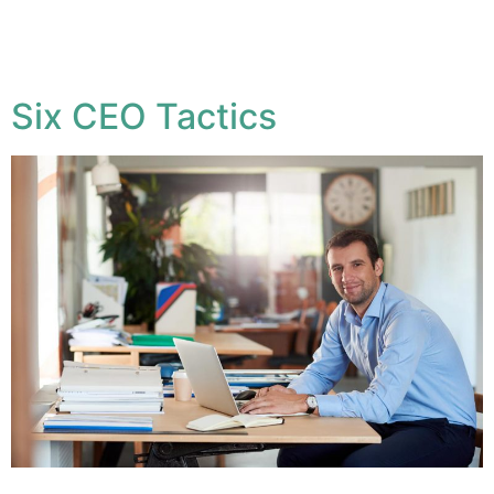
Lorem ipsum dolor sit amet, conse ctetuer adipiscing
elit, sed diam nonum nibhie euismod. Facilisis at vero
eros et accumsan est iusto
Six CEO Tactics
Lorem ipsum dolor sit amet, conse ctetuer adipiscing