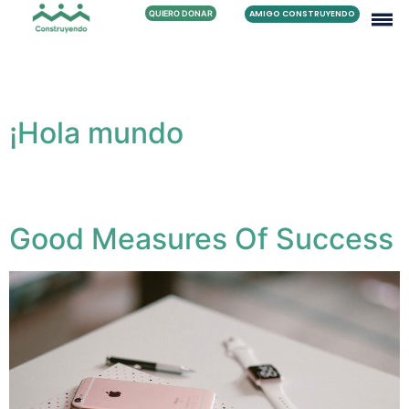
QUIERO DONAR
AMIGO CONSTRUYENDO
Autor:
Prueba
¡Hola mundo
Bienvenido a WordPress. Esta es tu primera entrada.
Edítala o bórrala, ¡y comienza a publicar!.
Good Measures Of Success