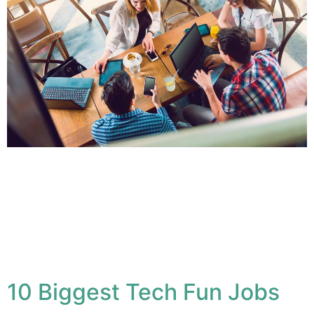
Lorem ipsum dolor sit amet, conse ctetuer adipiscing
elit, sed diam nonum nibhie euismod. Facilisis at vero
eros et accumsan et iusto odio dignissim qui blandit
praesent luptatum zzril delenit augue duis dolore te
feugait nulla facilisi. Nam liber tempor cum soluta nobis
eleifend option congue nihil imperdiet doming id quod
mazim placerat facer possim assum.
10 Biggest Tech Fun Jobs