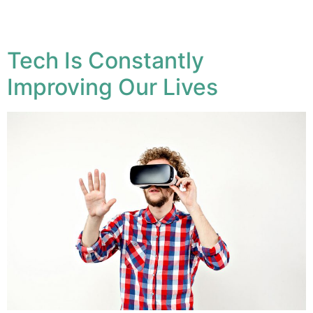
elit, sed diam nonum nibhie euismod. Facilisis at vero
eros et accumsan est iusto
Tech Is Constantly
Improving Our Lives