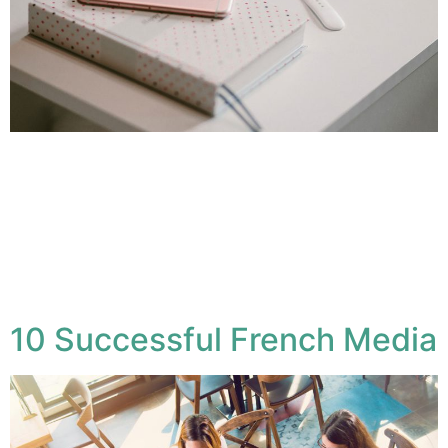
Lorem ipsum dolor sit amet, conse ctetuer adipiscing
elit, sed diam nonum nibhie euismod. Facilisis at vero
eros et accumsan et iusto odio dignissim qui blandit
praesent luptatum zzril delenit augue duis dolore te
feugait nulla facilisi. Nam liber tempor cum soluta nobis
eleifend option congue nihil imperdiet doming id quod
mazim placerat facer possim assum.
10 Successful French Media