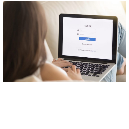
Lorem ipsum dolor sit amet, conse ctetuer adipiscing
elit, sed diam nonum nibhie euismod. Facilisis at vero
eros et accumsan et iusto odio dignissim qui blandit
praesent luptatum zzril delenit augue duis dolore te
feugait nulla facilisi. Nam liber tempor cum soluta nobis
eleifend option congue nihil imperdiet doming id quod
mazim placerat facer possim assum.