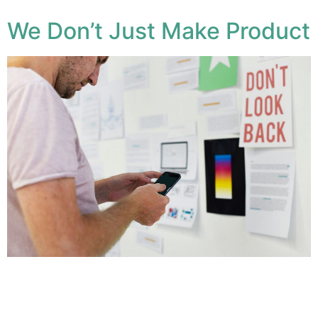
We Don’t Just Make Product
Lorem ipsum dolor sit amet, conse ctetuer adipiscing
elit, sed diam nonum nibhie euismod. Facilisis at vero
eros et accumsan et iusto odio dignissim qui blandit