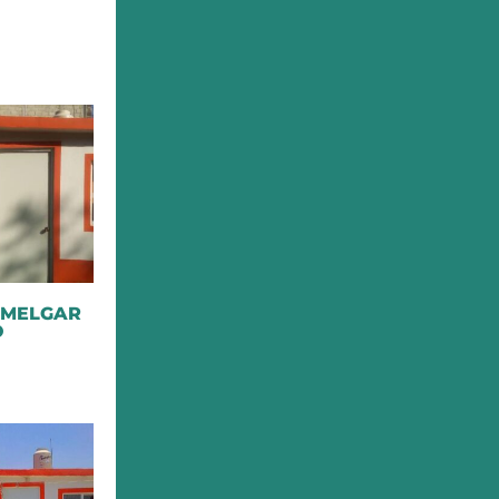
 MELGAR
O