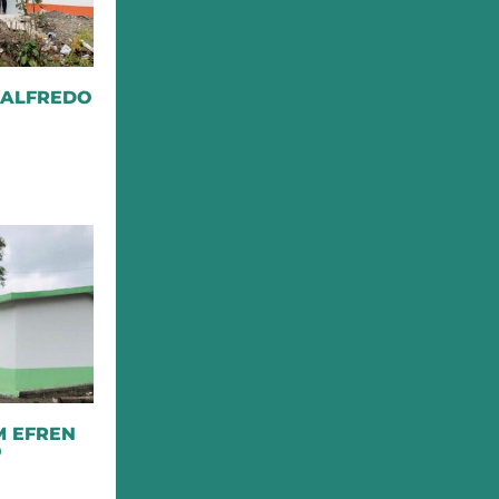
 ALFREDO
M EFREN
O