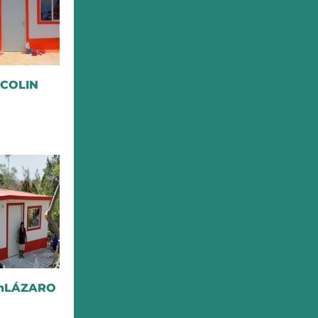
 COLIN
AnLÁZARO