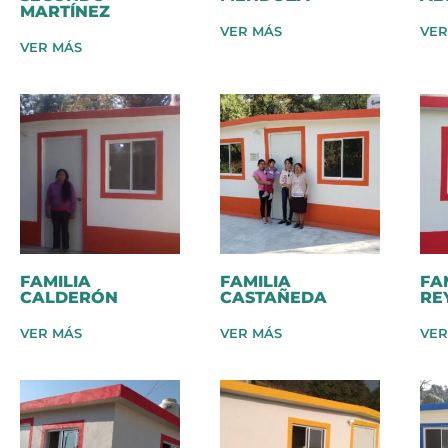
MARTÍNEZ
VER MÁS
VER
VER MÁS
FAMILIA
FAMILIA
FA
CALDERÓN
CASTAÑEDA
RE
VER MÁS
VER MÁS
VER