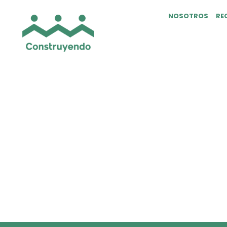
NOSOTROS
RE
Hard Working Wit
[vc_row][vc_column css=».vc_custom_15135929
eu, pretium quis, sem. Nulla consequat massa q
imperdiet a, venenatis vitae, justo. Nullam di
elit. Aenean commodo ligula eget dolor. Aene
[/vc_column_text][vc_column_text css=».vc_
Lorem ipsum dolor sit amet, cons
[/vc_column_text][vc_column_text css=».vc
felis, ultricies nec, pellentesque eu, pretium 
arcu. In enim justo, rhoncus ut, imperdiet a, v
amet, consectetuer adipiscing elit. Aenean 
montes, nascetur ridiculus mus.[/vc_column_