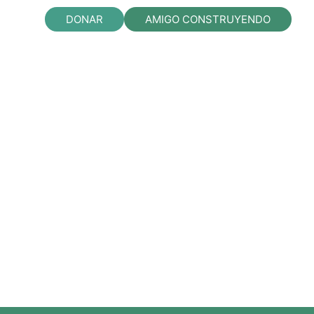
DONAR
AMIGO CONSTRUYENDO
ec quam felis, ultricies nec, pellentesque
tate eget, arcu. In enim justo, rhoncus ut,
ipsum dolor sit amet, consectetuer adipiscing
s parturient montes, nascetur ridiculus mus.
ng-bottom: 5px !important;}»]
 incididunt ut labore et dolore.
ing-bottom: 1px !important;}»]Donec quam
 fringilla vel, aliquet nec, vulputate eget,
tium. Integer tincidunt. Lorem ipsum dolor sit
 natoque penatibus et magnis dis parturient