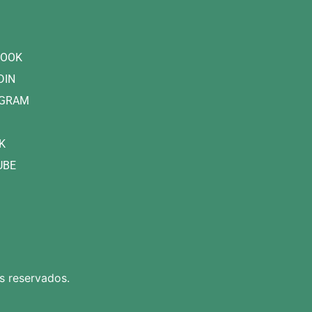
BOOK
DIN
AGRAM
K
UBE
s reservados.