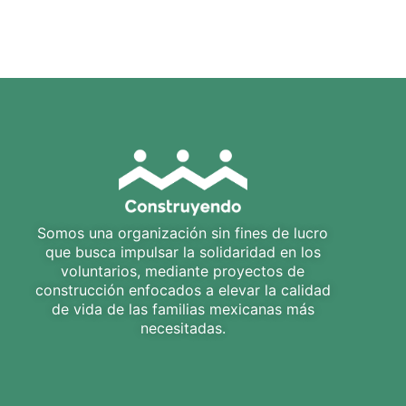
unde omnis iste natus error sit voluptatem a
quasi dolor in reprehenderit in voluptate veli
vitae dicta sunt explicabo.[/vc_column_text]
Somos una organización sin fines de lucro
que busca impulsar la solidaridad en los
voluntarios, mediante proyectos de
construcción enfocados a elevar la calidad
de vida de las familias mexicanas más
necesitadas.