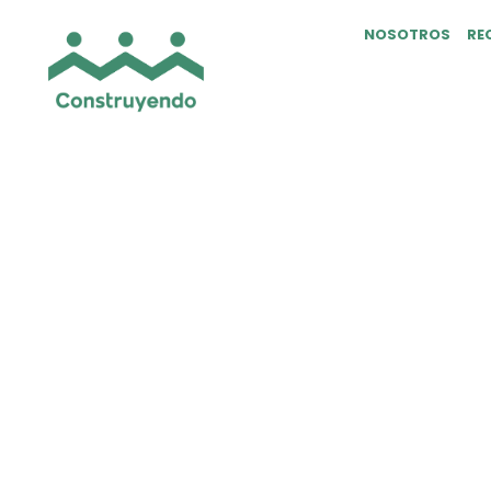
NOSOTROS
RE
Interview With C
[vc_row][vc_column css=».vc_custom_1513353
adipisicing elit, sed do eiusmod tempor incid
nisi ut aliquip ex ea commodo consequat. Duis 
sint occaecat cupidatat non proident, sunt in 
voluptatem accusantium doloremque laudantium
voluptate velit esse cillum dolore eu fugiat n
[/vc_column_text][vc_column_text css=».vc_
Lorem ipsum dolor sit amet, cons
[/vc_column_text][vc_column_text css=».vc_
dolor sit amet, consectetur adipisicing elit,
exercitation ullamco laboris nisi ut aliquip e
fugiat nulla pariatur. Excepteur sint occaecat