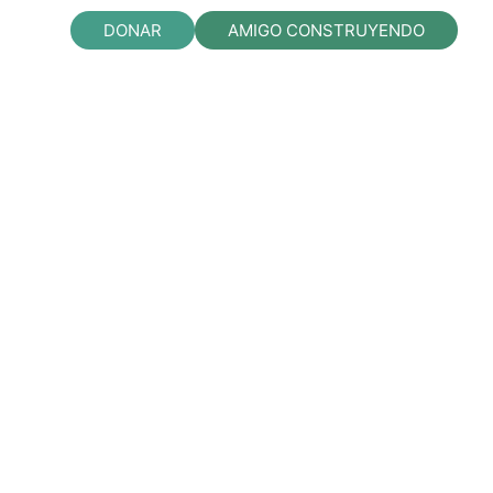
DONAR
AMIGO CONSTRUYENDO
orem ipsum dolor sit amet, consectetur
iam quis nostrud exercitation ullamco laboris
llum dolore eu fugiat nulla pariatur. Excepteur
 perspiciatis unde omnis iste natus error sit
itatis et quasi dolor in reprehenderit in
ecto beatae vitae dicta sunt explicabo.
ng-bottom: 5px !important;}»]
 incididunt ut labore et dolore.
ing-bottom: 1px !important;}»]Lorem ipsum
a liqua. Ut enim ad minim veniam quis nostrud
it in voluptate velit esse cillum dolore eu
ollit anim id est laborum. Sed ut perspiciatis