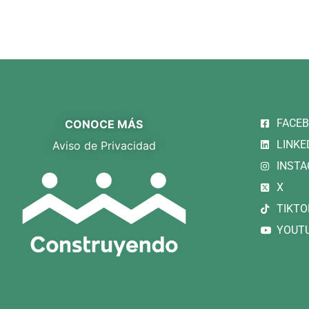
ccusantium doloremque laudantium, totam rem aperiam, eaque
t esse cillum dolore eu fugiat nulla pariatur. Excepteur sint
[/vc_column][/vc_row]
FACE
CONOCE MÁS
LINKE
Aviso de Privacidad
INST
X
TIKTO
YOUT