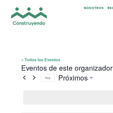
NOSOTROS
RE
AMIGOS ALAMOS 
« Todos los Eventos
Eventos de este organizador
Próximos
Hoy
Selecciona
la
fecha.