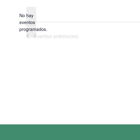
la
fecha.
No hay
eventos
Aviso
programados.
Eventos
anterior(es)