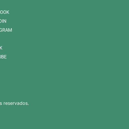
BOOK
DIN
AGRAM
K
UBE
s reservados.