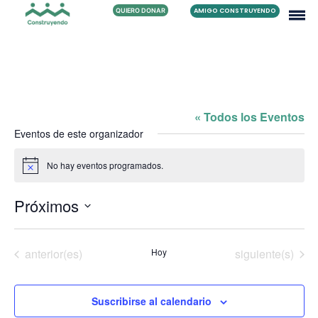
QUIERO DONAR
AMIGO CONSTRUYENDO
NORTHRIDGE 25
« Todos los Eventos
Eventos de este organizador
No hay eventos programados.
Aviso
Próximos
Selecciona
la
fecha.
Eventos
Eventos
anterior(es)
Hoy
siguiente(s)
Suscribirse al calendario