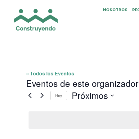
NOSOTROS
RE
TECHINT
« Todos los Eventos
Eventos de este organizador
Próximos
Hoy
Selecciona
la
fecha.