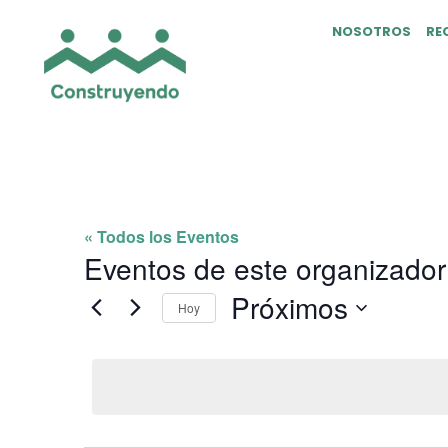
NOSOTROS
RE
THD
« Todos los Eventos
Eventos de este organizador
Próximos
Hoy
Selecciona
la
fecha.