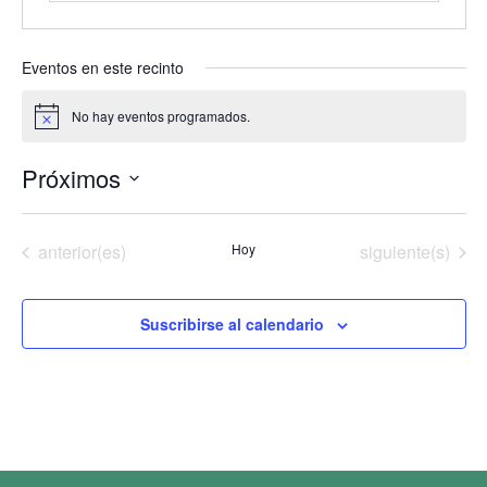
Eventos en este recinto
No hay eventos programados.
Aviso
Próximos
Selecciona
la
fecha.
Eventos
Eventos
anterior(es)
Hoy
siguiente(s)
Suscribirse al calendario