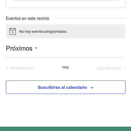
Eventos en este recinto
No hay eventos programados.
Aviso
Próximos
Selecciona
la
fecha.
Eventos
Eventos
anterior(es)
Hoy
siguiente(s)
Suscribirse al calendario