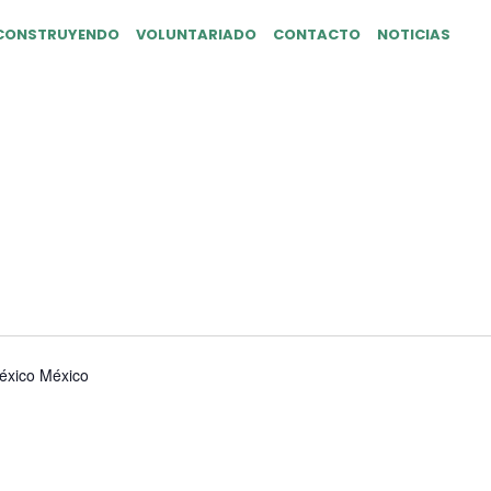
CONSTRUYENDO
VOLUNTARIADO
CONTACTO
NOTICIAS
RIA OFIC NO 0281. 
 SAHAGÚN»
éxico
México