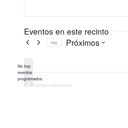
Eventos en este recinto
Próximos
Hoy
Selecciona
la
fecha.
No hay
eventos
Aviso
programados.
Eventos
anterior(es)