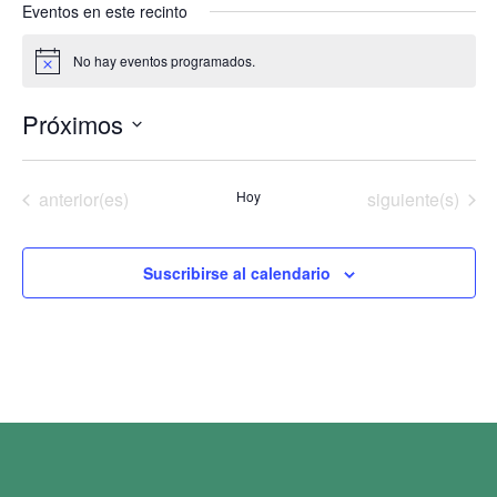
Eventos en este recinto
No hay eventos programados.
Aviso
Próximos
Selecciona
la
fecha.
Eventos
Eventos
anterior(es)
Hoy
siguiente(s)
Suscribirse al calendario