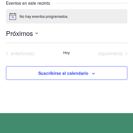
Eventos en este recinto
No hay eventos programados.
Aviso
Próximos
Selecciona
la
fecha.
Eventos
Eventos
anterior(es)
Hoy
siguiente(s)
Suscribirse al calendario