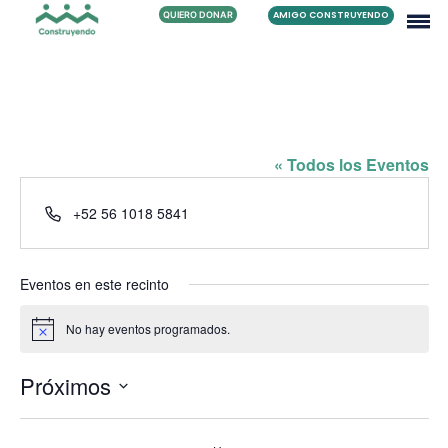
QUIERO DONAR
AMIGO CONSTRUYENDO
FAMILIA FLORES MEJÍA
« Todos los Eventos
Teléfono
+52 56 1018 5841
Eventos en este recinto
No hay eventos programados.
Aviso
Próximos
Selecciona
la
fecha.