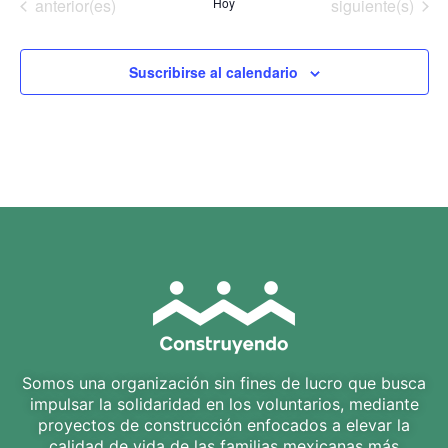
Eventos
Eventos
anterior(es)
Hoy
siguiente(s)
Suscribirse al calendario
Somos una organización sin fines de lucro que busca
impulsar la solidaridad en los voluntarios, mediante
proyectos de construcción enfocados a elevar la
calidad de vida de las familias mexicanas más