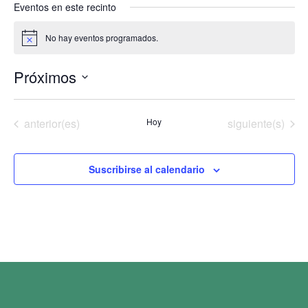
Eventos en este recinto
No hay eventos programados.
Aviso
Próximos
Selecciona
la
fecha.
Eventos
Eventos
anterior(es)
Hoy
siguiente(s)
Suscribirse al calendario