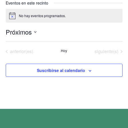
Eventos en este recinto
No hay eventos programados.
Aviso
Próximos
Selecciona
la
fecha.
Eventos
Eventos
anterior(es)
Hoy
siguiente(s)
Suscribirse al calendario