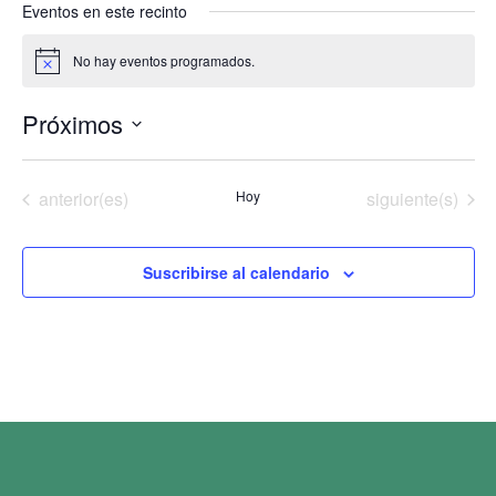
Eventos en este recinto
No hay eventos programados.
Aviso
Próximos
Selecciona
la
fecha.
Eventos
Eventos
anterior(es)
Hoy
siguiente(s)
Suscribirse al calendario