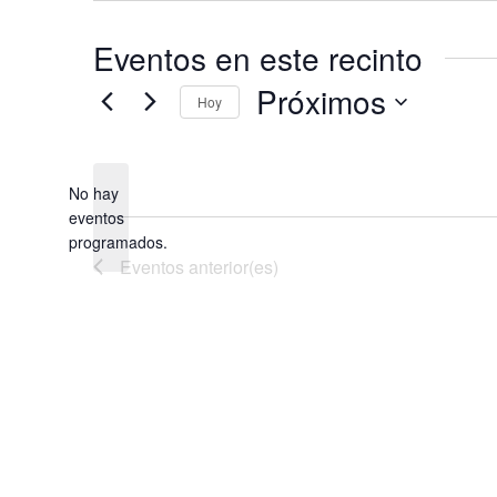
Eventos en este recinto
Próximos
Hoy
Selecciona
la
fecha.
No hay
eventos
Aviso
programados.
Eventos
anterior(es)