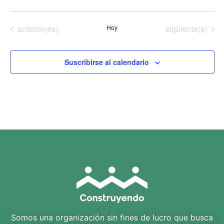
Selecciona
la
fecha.
Eventos
Eventos
anterior(es)
Hoy
siguiente(s)
Suscribirse al calendario
Somos una organización sin fines de lucro que busca