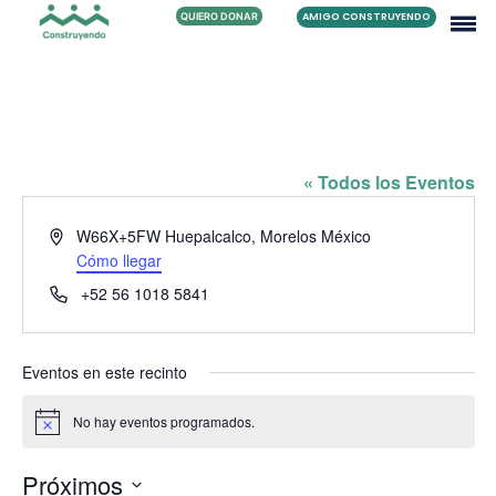
QUIERO DONAR
AMIGO CONSTRUYENDO
FAMILIA SÁNCHEZ QUIROZ
« Todos los Eventos
Dirección
W66X+5FW Huepalcalco, Morelos
México
Cómo llegar
Teléfono
+52 56 1018 5841
Eventos en este recinto
No hay eventos programados.
Aviso
Próximos