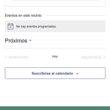
Eventos en este recinto
No hay eventos programados.
Aviso
Próximos
Selecciona
la
fecha.
Eventos
Eventos
anterior(es)
Hoy
siguiente(s)
Suscribirse al calendario